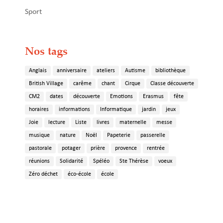
Sport
Nos tags
Anglais
anniversaire
ateliers
Autisme
bibliothèque
British Village
carême
chant
Cirque
Classe découverte
CM2
dates
découverte
Emotions
Erasmus
fête
horaires
informations
Informatique
jardin
jeux
Joie
lecture
Liste
livres
maternelle
messe
musique
nature
Noël
Papeterie
passerelle
pastorale
potager
prière
provence
rentrée
réunions
Solidarité
Spéléo
Ste Thérèse
voeux
Zéro déchet
éco-école
école