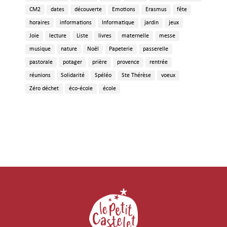
CM2
dates
découverte
Emotions
Erasmus
fête
horaires
informations
Informatique
jardin
jeux
Joie
lecture
Liste
livres
maternelle
messe
musique
nature
Noël
Papeterie
passerelle
pastorale
potager
prière
provence
rentrée
réunions
Solidarité
Spéléo
Ste Thérèse
voeux
Zéro déchet
éco-école
école