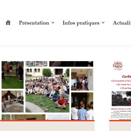
A
Présentation
Infos pratiques
Actuali
c
c
u
e
i
l