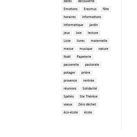
dates
découverte
Emotions
Erasmus
fête
horaires
informations
Informatique
jardin
jeux
Joie
lecture
Liste
livres
maternelle
messe
musique
nature
Noël
Papeterie
passerelle
pastorale
potager
prière
provence
rentrée
réunions
Solidarité
Spéléo
Ste Thérèse
voeux
Zéro déchet
éco-école
école