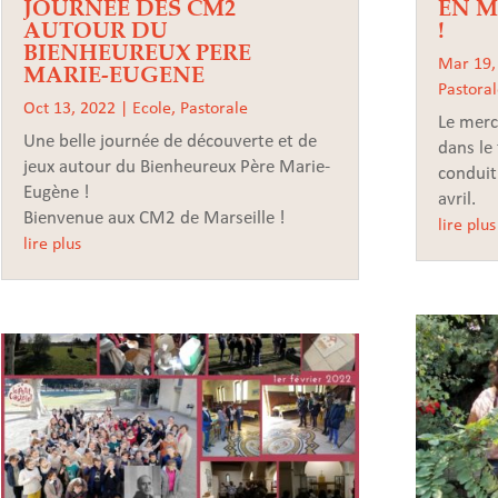
JOURNEE DES CM2
EN M
AUTOUR DU
!
BIENHEUREUX PERE
Mar 19,
MARIE-EUGENE
Pastora
Oct 13, 2022
|
Ecole
,
Pastorale
Le merc
Une belle journée de découverte et de
dans le
jeux autour du Bienheureux Père Marie-
conduit
Eugène !
avril.
Bienvenue aux CM2 de Marseille !
lire plus
lire plus