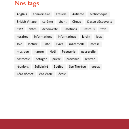
Nos tags
Anglais
anniversaire
ateliers
Autisme
bibliothèque
British Village
carême
chant
Cirque
Classe découverte
CM2
dates
découverte
Emotions
Erasmus
fête
horaires
informations
Informatique
jardin
jeux
Joie
lecture
Liste
livres
maternelle
messe
musique
nature
Noël
Papeterie
passerelle
pastorale
potager
prière
provence
rentrée
réunions
Solidarité
Spéléo
Ste Thérèse
voeux
Zéro déchet
éco-école
école