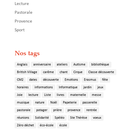
Lecture
Pastorale
Provence
Sport
Nos tags
Anglais
anniversaire
ateliers
Autisme
bibliothèque
British Village
carême
chant
Cirque
Classe découverte
CM2
dates
découverte
Emotions
Erasmus
fête
horaires
informations
Informatique
jardin
jeux
Joie
lecture
Liste
livres
maternelle
messe
musique
nature
Noël
Papeterie
passerelle
pastorale
potager
prière
provence
rentrée
réunions
Solidarité
Spéléo
Ste Thérèse
voeux
Zéro déchet
éco-école
école