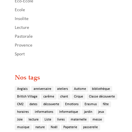
Eco-Ecole
Ecole
Insolite
Lecture
Pastorale
Provence
Sport
Nos tags
Anglais
anniversaire
ateliers
Autisme
bibliothèque
British Village
carême
chant
Cirque
Classe découverte
CM2
dates
découverte
Emotions
Erasmus
fête
horaires
informations
Informatique
jardin
jeux
Joie
lecture
Liste
livres
maternelle
messe
musique
nature
Noël
Papeterie
passerelle