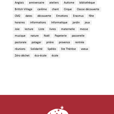
Anglais
anniversaire
ateliers
Autisme
bibliothèque
British Village
carême
chant
Cirque
Classe découverte
CM2
dates
découverte
Emotions
Erasmus
fête
horaires
informations
Informatique
jardin
jeux
Joie
lecture
Liste
livres
maternelle
messe
musique
nature
Noël
Papeterie
passerelle
pastorale
potager
prière
provence
rentrée
réunions
Solidarité
Spéléo
Ste Thérèse
voeux
Zéro déchet
éco-école
école