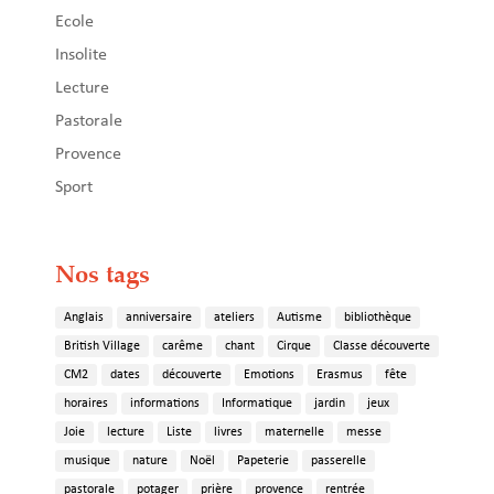
Ecole
Insolite
Lecture
Pastorale
Provence
Sport
Nos tags
Anglais
anniversaire
ateliers
Autisme
bibliothèque
British Village
carême
chant
Cirque
Classe découverte
CM2
dates
découverte
Emotions
Erasmus
fête
horaires
informations
Informatique
jardin
jeux
Joie
lecture
Liste
livres
maternelle
messe
musique
nature
Noël
Papeterie
passerelle
pastorale
potager
prière
provence
rentrée