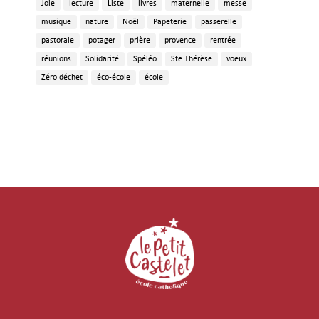
Joie
lecture
Liste
livres
maternelle
messe
musique
nature
Noël
Papeterie
passerelle
pastorale
potager
prière
provence
rentrée
réunions
Solidarité
Spéléo
Ste Thérèse
voeux
Zéro déchet
éco-école
école