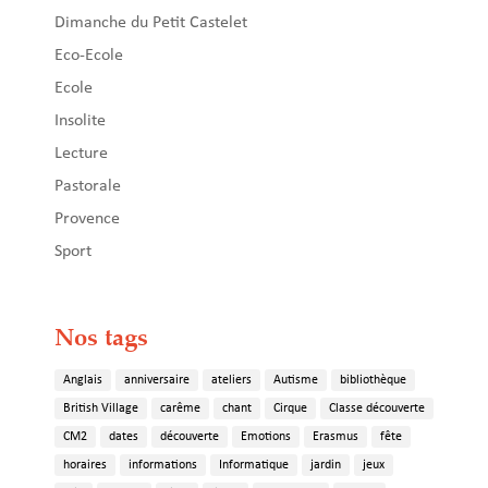
Dimanche du Petit Castelet
Eco-Ecole
Ecole
Insolite
Lecture
Pastorale
Provence
Sport
Nos tags
Anglais
anniversaire
ateliers
Autisme
bibliothèque
British Village
carême
chant
Cirque
Classe découverte
CM2
dates
découverte
Emotions
Erasmus
fête
horaires
informations
Informatique
jardin
jeux