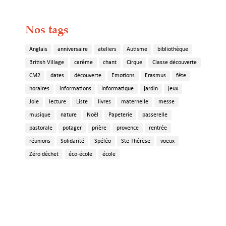
Nos tags
Anglais
anniversaire
ateliers
Autisme
bibliothèque
British Village
carême
chant
Cirque
Classe découverte
CM2
dates
découverte
Emotions
Erasmus
fête
horaires
informations
Informatique
jardin
jeux
Joie
lecture
Liste
livres
maternelle
messe
musique
nature
Noël
Papeterie
passerelle
pastorale
potager
prière
provence
rentrée
réunions
Solidarité
Spéléo
Ste Thérèse
voeux
Zéro déchet
éco-école
école